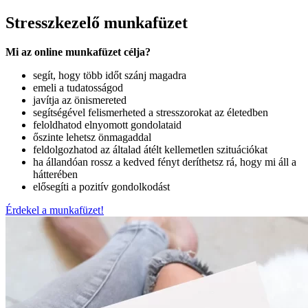
Stresszkezelő munkafüzet
Mi az online munkafüzet célja?
segít, hogy több időt szánj magadra
emeli a tudatosságod
javítja az önismereted
segítségével felismerheted a stresszorokat az életedben
feloldhatod elnyomott gondolataid
őszinte lehetsz önmagaddal
feldolgozhatod az általad átélt kellemetlen szituációkat
ha állandóan rossz a kedved fényt deríthetsz rá, hogy mi áll a
hátterében
elősegíti a pozitív gondolkodást
Érdekel a munkafüzet!