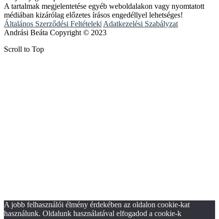
A tartalmak megjelentetése egyéb weboldalakon vagy nyomtatott
médiában kizárólag előzetes írásos engedéllyel lehetséges!
Általános Szerződési Feltételek
|
Adatkezelési Szabályzat
Andrási Beáta Copyright © 2023
Scroll to Top
A jobb felhasználói élmény érdekében az oldalon cookie-kat
használunk. Oldalunk használatával elfogadod a cookie-k