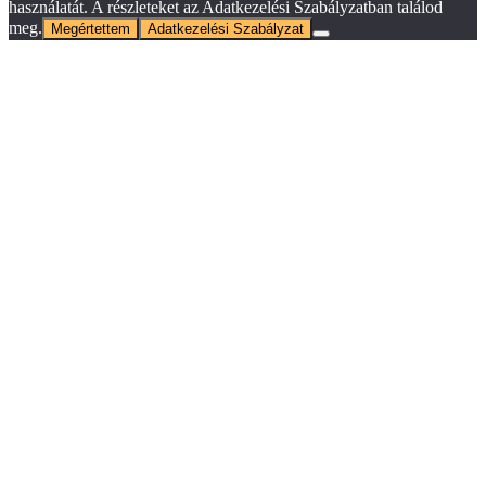
használatát. A részleteket az Adatkezelési Szabályzatban találod
meg.
Megértettem
Adatkezelési Szabályzat