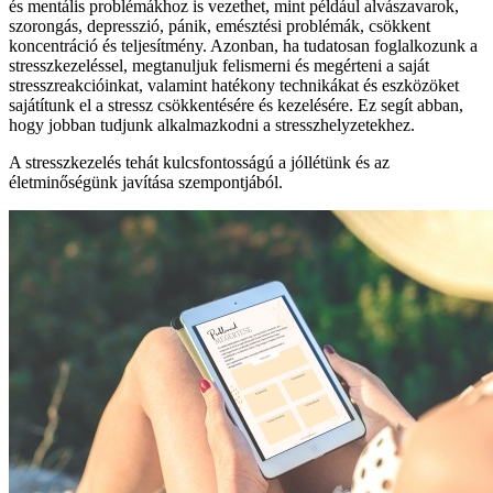
és mentális problémákhoz is vezethet, mint például alvászavarok,
szorongás, depresszió, pánik, emésztési problémák, csökkent
koncentráció és teljesítmény. Azonban, ha tudatosan foglalkozunk a
stresszkezeléssel, megtanuljuk felismerni és megérteni a saját
stresszreakcióinkat, valamint hatékony technikákat és eszközöket
sajátítunk el a stressz csökkentésére és kezelésére. Ez segít abban,
hogy jobban tudjunk alkalmazkodni a stresszhelyzetekhez.
A stresszkezelés tehát kulcsfontosságú a jóllétünk és az
életminőségünk javítása szempontjából.