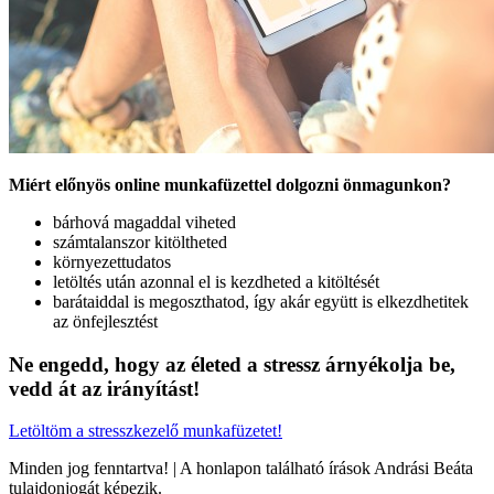
Miért előnyös online munkafüzettel dolgozni önmagunkon?
bárhová magaddal viheted
számtalanszor kitöltheted
környezettudatos
letöltés után azonnal el is kezdheted a kitöltését
barátaiddal is megoszthatod, így akár együtt is elkezdhetitek
az önfejlesztést
Ne engedd, hogy az életed a stressz árnyékolja be,
vedd át az irányítást!
Letöltöm a stresszkezelő munkafüzetet!
Minden jog fenntartva! | A honlapon található írások Andrási Beáta
tulajdonjogát képezik.